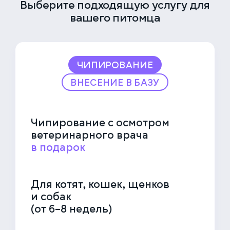
Выберите подходящую услугу для
КЛИНИКА НА СЕРПУХОВСКОЙ
вашего питомца
Закажите звонок, и мы перезвоним вам в течение
Выберите дату
15 минут
ЧИПИРОВАНИЕ
ВНЕСЕНИЕ В БАЗУ
Соглашаюсь с политикой
конфиденциальности
и обработки данных
ЗАКАЗАТЬ ЗВОНОК
Чипирование с осмотром
ветеринарного врача
ЗАПИСАТЬСЯ НА ПРИЁМ
в подарок
Многопрофильная клиника на Большой
Для котят, кошек, щенков
Серпуховской
и собак
Москва, ул. Большая Серпуховская, 62к2
(от 6–8 недель)
+7 (499) 288-80-36
Выберите время
Круглосуточно