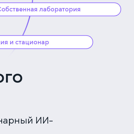
Собственная лаборатория
Собственная клинико-диагностическая
лаборатория позволяет нам проводить
анализы в режиме реального времени
и сразу приступать к лечению,
ия и стационар
основываясь на точных данных.
еление реанимации
ивной терапии, а также
ый стационар, чтобы питомцы
ого
лучать полный цикл лечения
суточный уход.
инарный ИИ-