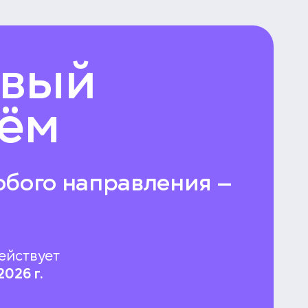
вый
ём
юбого направления —
ействует
2026 г.