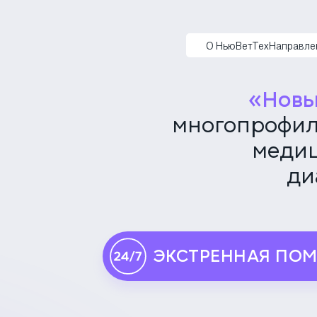
НьюВетТех
О НьюВетТех
Направле
«Новы
многопрофил
медиц
ди
ЭКСТРЕННАЯ ПО