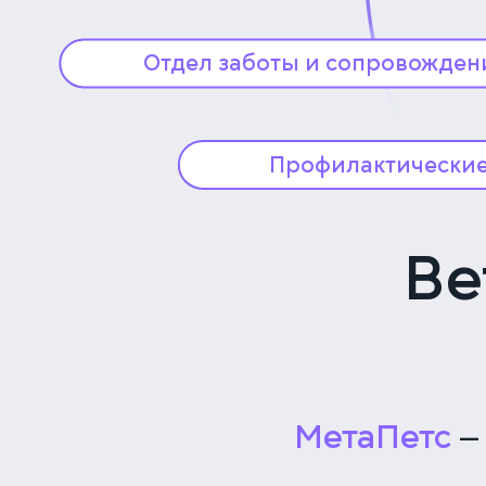
стадиях и подбирать наиболее
эффективные схемы лечения.
Отдел заботы и сопровожден
Мы сопровождаем вас на всех этапах:
от удобной записи на приём
и напоминаний о визитах до подроб
Профилактически
консультаций после лечения.
Профилактика заболеван
лучше их лечения. Доста
проходить чекап два раза
Ве
подарить своему питомц
и долголетие.
МетаПетс
—