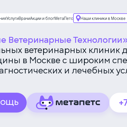
ния
Услуги
Врачи
Акции и блог
МетаПетс
Наши клиники в Москве
Многопрофильная кли
на Большой Серпухов
е Ветеринарные Технологии
Москва, ул. Большая
Серпуховская, 62к2
ьных ветеринарных клиник д
НьюВет
Круглосуточно
ины в Москве с широким сп
Скоро открытие!
агностических и лечебных ус
Многопрофильная кли
на Введенского
Москва, ул.
Введенского, 24Б
+
Клиника на Карамыше
МОЩЬ
набережной
Москва,
Карамышевская наб.,
2А