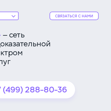
СВЯЗАТЬСЯ С НАМИ
ника
ской
»
— сеть
оказательной
Тех
подробнее
ектром
луг
ника
подробнее
7 (499) 288-80-36
вской
подробнее