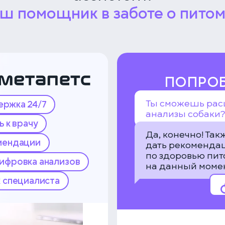
ш помощник в заботе о пито
ПОПРОБ
Ты сможешь ра
ержка 24/7
анализы собаки?
ь к врачу
Да, конечно! Так
мендации
дать рекоменда
по здоровью пи
ифровка анализов
на данный момен
 специалиста