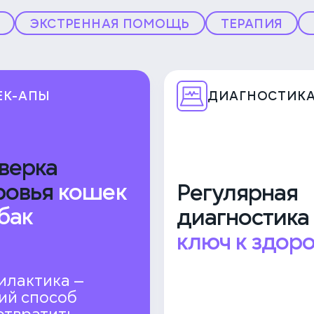
ЭКСТРЕННАЯ ПОМОЩЬ
ТЕРАПИЯ
ЕК-АПЫ
ДИАГНОСТИК
верка
ровья
кошек
Регулярная
бак
диагностика
ключ к здор
илактика —
ий способ