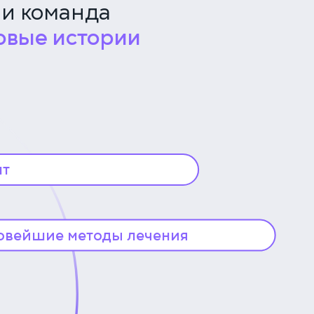
 и команда
овые истории
нт
й ИИ-ассистент «МетаПетс»,
одход к лечению животных.
альный помощник для
овейшие методы лечения
питомцев и врачей.
Мы следим за трендами в ветеринарии
и используем самые современные
протоколы лечения.