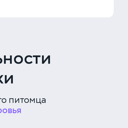
ьности
ки
го питомца
ровья