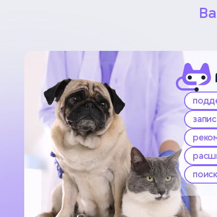
Ва
подд
запис
реко
расш
поиск