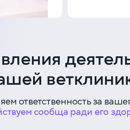
вления деятел
ашей ветклини
яем ответственность за ваше
йствуем сообща ради его здо