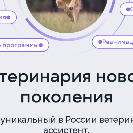
Москва, Карамышевская наб., 2А
+7 (499) 288-80-36
ия
ных
Реанимац
е программы
Есть отд
ий всегда
и интенс
точно
комфортн
 в год, чтобы
теринария нов
могли по
у здоровье
и кругло
поколения
 уникальный в России ветер
ассистент.