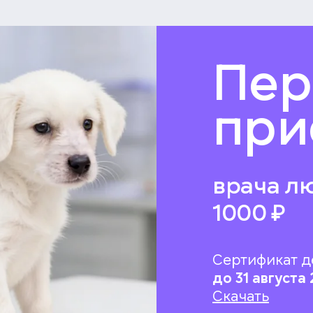
Пер
при
врача л
1000 ₽
Сертификат д
до 31 августа 
Скачать