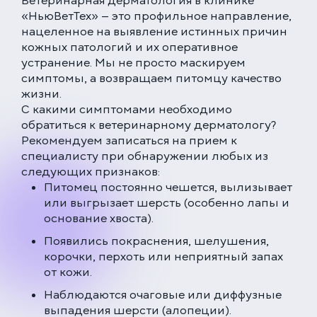
Ветеринарная дерматология в клинике
«НьюВетТех» — это профильное направление,
нацеленное на выявление истинных причин
кожных патологий и их оперативное
устранение. Мы не просто маскируем
симптомы, а возвращаем питомцу качество
жизни.
С какими симптомами необходимо
обратиться к ветеринарному дерматологу?
Рекомендуем записаться на прием к
специалисту при обнаружении любых из
следующих признаков:
Питомец постоянно чешется, вылизывает
или выгрызает шерсть (особенно лапы и
основание хвоста).
Появились покраснения, шелушения,
корочки, перхоть или неприятный запах
от кожи.
Наблюдаются очаговые или диффузные
выпадения шерсти (алопеции).