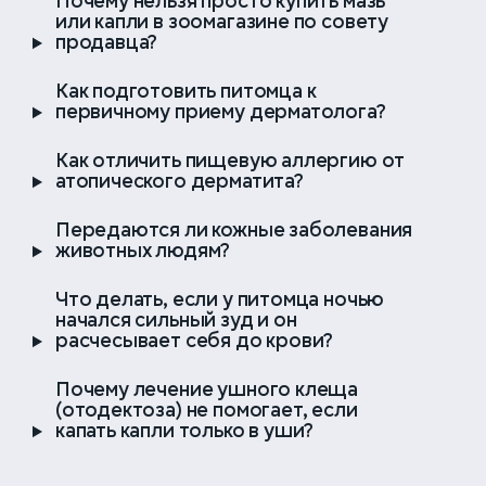
Почему нельзя просто купить мазь
или капли в зоомагазине по совету
продавца?
1 800 ₽
Отоскопия + мазок из ушей
4 000 ₽
Онлайн-консультация повторная
нативный для исключения
врача дерматолога
Как подготовить питомца к
отодектоза и на инфекции с
первичному приему дерматолога?
последующим окрашиванием - 2
шт
7 000 ₽
Приём врача дерматолога (пакет
Как отличить пищевую аллергию от
с необходимым на приёме
атопического дерматита?
обследованием)
1 400 ₽
Мазок отпечаток с кожи с
последующим окрашиванием -
Передаются ли кожные заболевания
одна локализация
животных людям?
5 000 ₽
Повторный приём дерматолога
(пакет с обследованием:
коррекция назначений по
Что делать, если у питомца ночью
1 800 ₽
ТИБ или ТИАБ без анестезии с
результатам лечения, забор мазка
начался сильный зуд и он
последующим окрашиванием и
или мазков, дальнейшие
расчесывает себя до крови?
просмотром препарата в
рекомендации)
микроскопе (дерматологическая
Почему лечение ушного клеща
цитология)
(отодектоза) не помогает, если
капать капли только в уши?
2 500 ₽
Плазмотерапия