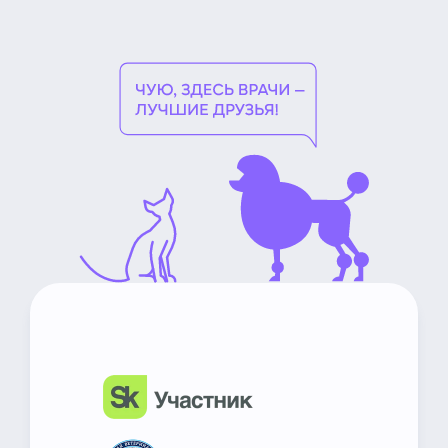
НьюВетТех
Чат Метапетс