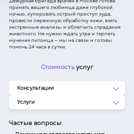
Дежурная бригада врачей в Москве готова
принять вашего любимца даже глубокой
ночью, купировать острый приступ зуда,
провести первичную обработку кожи, взять
экстренные анализы и облегчить страдания
животного. Не нужно ждать утра и терпеть
мучения питомца — мы на связи и готовы
помочь 24 часа в сутки.
Стоимость
услуг
Консультации
Услуги
4 000 ₽
Повторный приём врача
дерматолога
1 300 ₽
Исследование волосков
Частые вопросы
(трихограмма/выщип/скотч тест)
5 000 ₽
Онлайн-консультация врача
+ лампа Вуда
дерматолога