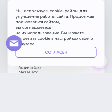
Скоро открытие!
Многопрофильная клиника на Введенского
Мы используем cookie-файлы для
Москва, ул. Введенского, 24Б
улучшения работы сайта. Продолжая
пользоваться сайтом,
Клиника на Карамышевской набережной
вы соглашаетесь
Москва, Карамышевская наб., 2А
на их использование. Вы можете
запретить cookie в настройках своего
браузера.
О НьюВетТех
СОГЛАСЕН
Направления
Услуги
Врачи
Акции и блог
МетаПетс
Политика конфиденциальности и обработки данных
Правила посещения ветеринарной клиники
Публичная оферта
Карта сайта