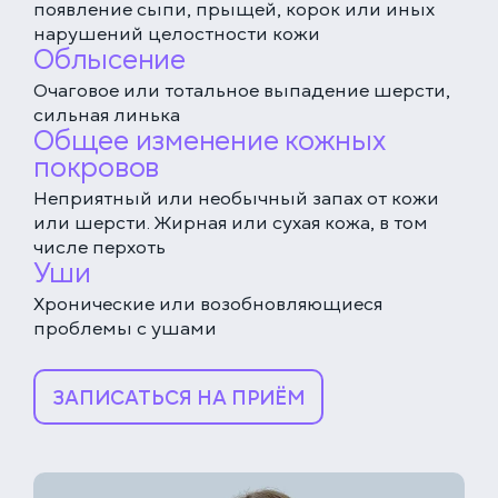
появление сыпи, прыщей, корок или иных
нарушений целостности кожи
Облысение
Очаговое или тотальное выпадение шерсти,
сильная линька
Общее изменение кожных
покровов
Неприятный или необычный запах от кожи
ЕДИНАЯ СПРАВОЧНАЯ (КРУГЛОСУТОЧНО)
или шерсти. Жирная или сухая кожа, в том
+7 (499) 288-80-36
числе перхоть
Уши
КЛИНИКА НА СЕРПУХОВСКОЙ
Хронические или возобновляющиеся
Закажите звонок, и мы перезвоним вам в течение
Выберите дату
15 минут
проблемы с ушами
ЗАПИСАТЬСЯ НА ПРИЁМ
Соглашаюсь с политикой
конфиденциальности
и обработки данных