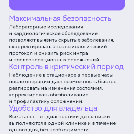
Максимальная безопасность
Лабораторные исследования
и кардиологическое обследование
позволяют выявить скрытые заболевания,
скорректировать анестезиологический
протокол и снизить риск интра
ЕДИНАЯ СПРАВОЧНАЯ (КРУГЛОСУТОЧНО)
и послеоперационных осложнений.
+7 (499) 288-80-36
Контроль в критический период
Наблюдение в стационаре в первые часы
КЛИНИКА НА СЕРПУХОВСКОЙ
после операции дает возможность быстро
Закажите звонок, и мы перезвоним вам в течение
Выберите дату
15 минут
реагировать на изменения состояния,
корректировать обезболивание
и профилактику осложнений.
Удобство для владельца
Все этапы — от диагностики до выписки —
Соглашаюсь с политикой
конфиденциальности
выполняются в одной клинике и в течение
и обработки данных
одного дня, без необходимости
ЗАКАЗАТЬ ЗВОНОК