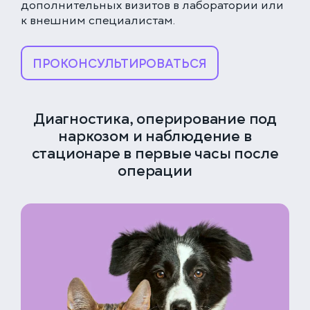
дополнительных визитов в лаборатории или
к внешним специалистам.
ЗАПИСАТЬСЯ НА ПРИЁМ
ПРОКОНСУЛЬТИРОВАТЬСЯ
Многопрофильная клиника на Большой
Серпуховской
Диагностика, оперирование под
Москва, ул. Большая Серпуховская, 62к2
+7 (499) 288-80-36
наркозом и наблюдение в
Выберите время
Круглосуточно
стационаре в первые часы после
операции
Скоро открытие!
Многопрофильная клиника на Введенского
ПРОДОЛЖИТЬ
Москва, ул. Введенского, 24Б
+7 (499) 288-80-36
Клиника на Карамышевской набережной
Москва, Карамышевская наб., 2А
+7 (499) 288-80-36