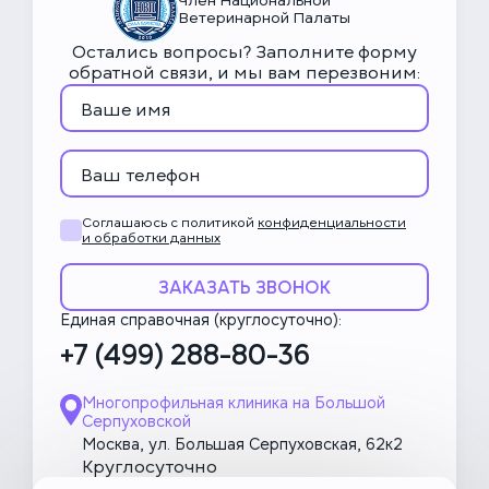
Член Национальной
Ветеринарной Палаты
27 750 ₽
Остались вопросы? Заполните форму
Овариогистерэктомия
обратной связи, и мы вам перезвоним:
(стерилизация) собаки 40+ кг
Без учета стоимости сопроводительных
услуг. Цена со скидкой 25% при покупке
комплекса
Соглашаюсь с политикой
конфиденциальности
и обработки данных
ЗАКАЗАТЬ ЗВОНОК
Единая справочная (круглосуточно):
+7 (499) 288-80-36
Многопрофильная клиника на Большой
Серпуховской
Москва, ул. Большая Серпуховская, 62к2
Круглосуточно