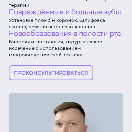
терапии
Повреждённые и больные зубы
Установка пломб и коронок, шлифовка
сколов, лечение корневых каналов
Новообразования в полости рта
Биопсия и гистология, хирургическое
иссечение с использованием
микрохирургической техники
ЕДИНАЯ СПРАВОЧНАЯ (КРУГЛОСУТОЧНО)
+7 (499) 288-80-36
ПРОКОНСУЛЬТИРОВАТЬСЯ
КЛИНИКА НА СЕРПУХОВСКОЙ
Закажите звонок, и мы перезвоним вам в течение
Выберите дату
15 минут
Соглашаюсь с политикой
конфиденциальности
и обработки данных