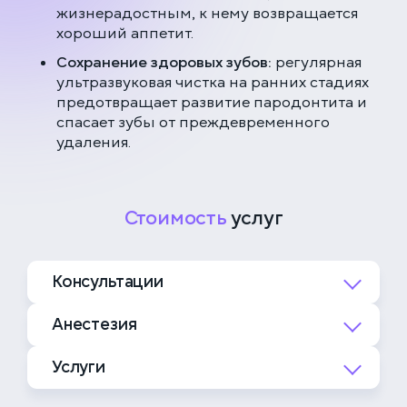
жизнерадостным, к нему возвращается
хороший аппетит.
Сохранение здоровых зубов:
регулярная
ультразвуковая чистка на ранних стадиях
предотвращает развитие пародонтита и
спасает зубы от преждевременного
удаления.
Стоимость
услуг
Консультации
Анестезия
5 000 ₽
Приём врача стоматолога
Услуги
10 000 ₽
Анестезиологическое
4 000 ₽
Повторный приём врача
сопровождение для
стоматолога