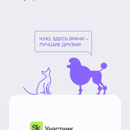
2 800 ₽
Удаление постоянного зуба -
трехкорневой, 1 категория
сложности
3 800 ₽
Удаление постоянного зуба -
трехкорневой, 2 категория
сложности
2 500 ₽
Удаление постоянного зуба -
двухкорневой, 1 категория
сложности
3 500 ₽
Удаление постоянного зуба -
двухкорневой, 2 категория
сложности
НьюВетТех
Чат Метапетс
13 000 ₽
Пластика дефектов мягких
тканей в полости рта и морды (3