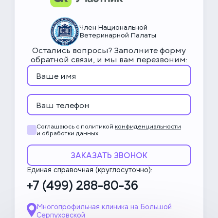
категория)
Член Национальной
8 500 ₽
Пластика дефектов мягких тканей
Ветеринарной Палаты
в полости рта и морды (2
Остались вопросы? Заполните форму
категория)
обратной связи, и мы вам перезвоним:
19 000 ₽
Оперативное лечение при
врожденной расщелины губы и
неба
Соглашаюсь с политикой
конфиденциальности
12 500 ₽
Эндодонтическое лечение
и обработки данных
корневого канала (канал
длиной более 60мм)
ЗАКАЗАТЬ ЗВОНОК
Единая справочная (круглосуточно):
3 600 ₽
Распломбировка канала, 3х
+7 (499) 288-80-36
корневой зуб
Многопрофильная клиника на Большой
15 000 ₽
Шинирование группы зубов
Серпуховской