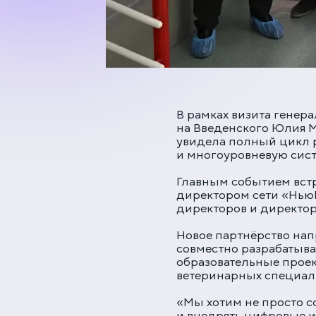
В рамках визита генер
на Введенского Юлия 
увидела полный цикл р
и многоуровневую сист
Главным событием вст
директором сети «НьюВ
директоров и директо
Новое партнёрство нап
совместно разрабатыва
образовательные проек
ветеринарных специал
«Мы хотим не просто с