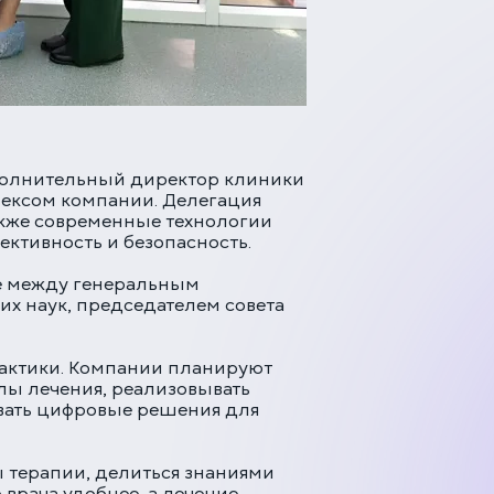
сполнительный директор клиники
ексом компании. Делегация
акже современные технологии
ективность и безопасность.
ве между генеральным
х наук, председателем совета
рактики. Компании планируют
лы лечения, реализовывать
ивать цифровые решения для
ы терапии, делиться знаниями