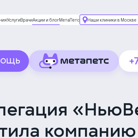
ния
Услуги
Врачи
Акции и блог
МетаПетс
Наши клиники в Москве
Многопрофильная кли
на Большой Серпухов
Москва, ул. Большая
Серпуховская, 62к2
Круглосуточно
+
МОЩЬ
Скоро открытие!
Многопрофильная кли
на Введенского
Москва, ул.
Введенского, 24Б
легация «НьюВ
Клиника на Карамыше
набережной
Москва,
тила компанию
Карамышевская наб.,
2А