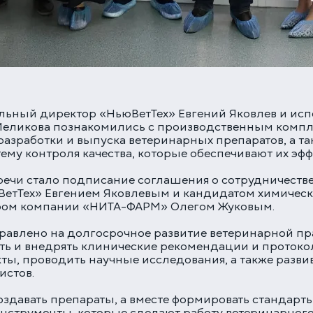
Многопрофильная клиника на Большой
Серпуховской
Москва, ул. Большая Серпуховская, 62к2
+7 (499) 288-80-36
Круглосуточно
Скоро открытие!
Многопрофильная клиника на Введенского
альный директор «НьюВетТех» Евгений Яковлев и и
Меликова познакомились с производственным компл
Москва, ул. Введенского, 24Б
азработки и выпуска ветеринарных препаратов, а т
+7 (499) 288-80-36
ему контроля качества, которые обеспечивают их эфф
Клиника на Карамышевской набережной
речи стало подписание соглашения о сотрудничест
Москва, Карамышевская наб., 2А
етТех» Евгением Яковлевым и кандидатом химически
+7 (499) 288-80-36
ром компании «НИТА-ФАРМ» Олегом Жуковым.
равлено на долгосрочное развитие ветеринарной п
ть и внедрять клинические рекомендации и протоко
ты, проводить научные исследования, а также разв
истов.
оздавать препараты, а вместе формировать стандарт