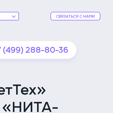
СВЯЗАТЬСЯ С НАМИ
ника
ской
7 (499) 288-80-36
подробнее
ника
подробнее
етТех»
вской
 «НИТА-
подробнее