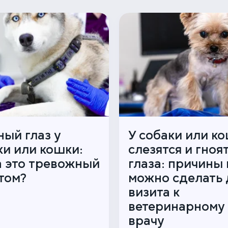
ный глаз у
У собаки или к
ки или кошки:
слезятся и гноя
а это тревожный
глаза: причины 
том?
можно сделать 
визита к
ветеринарному
врачу