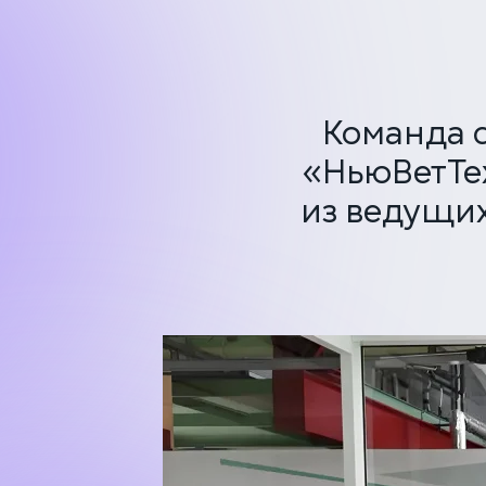
Команда 
«НьюВетТе
из ведущих