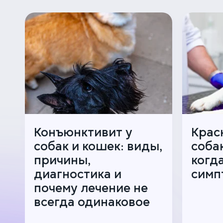
Конъюнктивит у
Крас
собак и кошек: виды,
соба
причины,
когд
диагностика и
симп
почему лечение не
всегда одинаковое