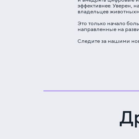
и внедрять цифровые и
эффективнее. Уверен, 
владельцев животных»,
Это только начало бол
направленные на разв
Следите за нашими нов
Д