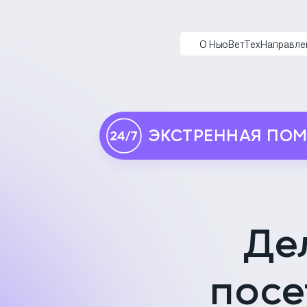
НьюВетТех
О НьюВетТех
Направле
ЭКСТРЕННАЯ ПО
Де
посе