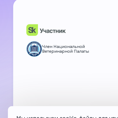
НьюВетТех
Чат Метапетс
Член Национальной
Ветеринарной Палаты