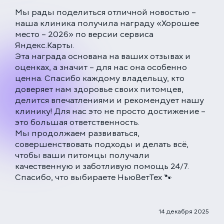
Мы рады поделиться отличной новостью –
наша клиника получила награду «Хорошее
место – 2026» по версии сервиса
Яндекс.Карты.
Эта награда основана на ваших отзывах и
оценках, а значит – для нас она особенно
ценна. Спасибо каждому владельцу, кто
доверяет нам здоровье своих питомцев,
делится впечатлениями и рекомендует нашу
клинику! Для нас это не просто достижение –
ЕДИНАЯ СПРАВОЧНАЯ (КРУГЛОСУТОЧНО)
это большая ответственность.
+7 (499) 288-80-36
Мы продолжаем развиваться,
совершенствовать подходы и делать всё,
Закажите звонок, и мы перезвоним вам в течение
чтобы ваши питомцы получали
15 минут
качественную и заботливую помощь 24/7.
Спасибо, что выбираете НьюВетТех 🐾
14 декабря 2025
Соглашаюсь с политикой
конфиденциальности