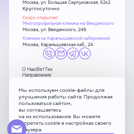
Москва, ул. Большая Серпуховская, 62к2
Круглосуточно
Скоро открытие!
Многопрофильная клиника на Введенского
Москва, ул. Введенского, 24Б
Клиника на Карамышевской набережной
Москва, Карамышевская наб., 2А
О НьюВетТех
Направления
Услуги
Врачи
Мы используем cookie-файлы для
Акции и блог
улучшения работы сайта. Продолжая
МетаПетс
пользоваться сайтом,
Политика конфиденциальности и обработки данных
вы соглашаетесь
на их использование. Вы можете
Правила посещения ветеринарной клиники
запретить cookie в настройках своего
Публичная оферта
браузера.