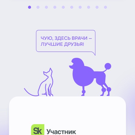
НьюВетТех
Чат Метапетс