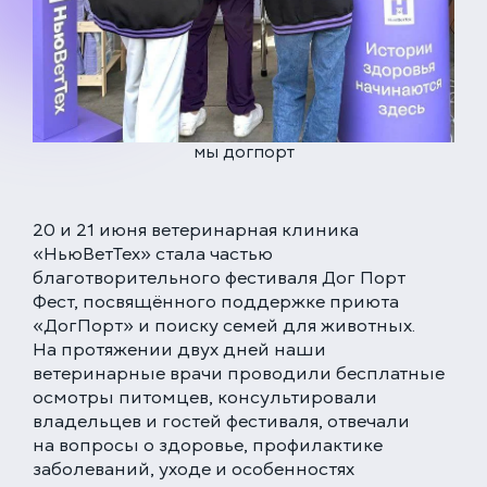
ЕДИНАЯ СПРАВОЧНАЯ (КРУГЛОСУТОЧНО)
+7 (499) 288-80-36
мы догпорт
Закажите звонок, и мы перезвоним вам в течение
15 минут
20 и 21 июня ветеринарная клиника
«НьюВетТех» стала частью
благотворительного фестиваля Дог Порт
Фест, посвящённого поддержке приюта
«ДогПорт» и поиску семей для животных.
На протяжении двух дней наши
Соглашаюсь с политикой
конфиденциальности
и обработки данных
ветеринарные врачи проводили бесплатные
ЗАКАЗАТЬ ЗВОНОК
осмотры питомцев, консультировали
владельцев и гостей фестиваля, отвечали
на вопросы о здоровье, профилактике
заболеваний, уходе и особенностях
ЗАПИСАТЬСЯ НА ПРИЁМ