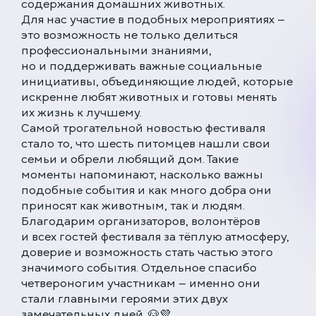
содержания домашних животных.
Для нас участие в подобных мероприятиях —
Многопрофильная клиника на Большой
это возможность не только делиться
Серпуховской
профессиональными знаниями,
Москва, ул. Большая Серпуховская, 62к2
но и поддерживать важные социальные
+7 (499) 288-80-36
инициативы, объединяющие людей, которые
Круглосуточно
искренне любят животных и готовы менять
их жизнь к лучшему.
Скоро открытие!
Самой трогательной новостью фестиваля
Многопрофильная клиника на Введенского
стало то, что шесть питомцев нашли свои
Москва, ул. Введенского, 24Б
семьи и обрели любящий дом. Такие
+7 (499) 288-80-36
моменты напоминают, насколько важны
Клиника на Карамышевской набережной
подобные события и как много добра они
Москва, Карамышевская наб., 2А
приносят как животным, так и людям.
+7 (499) 288-80-36
Благодарим организаторов, волонтёров
и всех гостей фестиваля за тёплую атмосферу,
доверие и возможность стать частью этого
значимого события. Отдельное спасибо
четвероногим участникам — именно они
стали главными героями этих двух
замечательных дней. 🐶💜