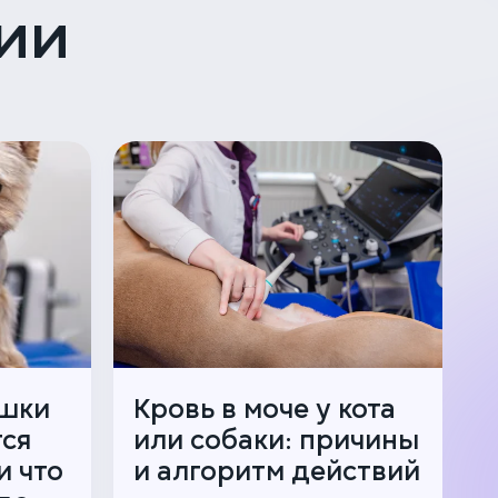
ии
ошки
Кровь в моче у кота
тся
или собаки: причины
и что
и алгоритм действий