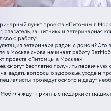
Соглашаюсь с политикой
конфиденциальности и обработки
данных
ЗАКАЗАТЬ ЗВОНОК
ринарный пункт проекта «Питомцы в Моск
ЗАПИСАТЬСЯ НА ПРИЁМ
, спасатель, защитник» и ветеринарная кл
 свою работу!
сультация ветеринара рядом с домом? Это 
Многопрофильная клиника на Большой
Серпуховской
юля в Москве снова начинает работу ВетМо
Москва, ул. Большая Серпуховская, 62к2
т проекта «Питомцы в Москве».
+7 (499) 288-80-36
ев смогут бесплатно получить первичную 
Круглосуточно
ча, задать вопросы о здоровье, уходе и п
Скоро открытие!
пециалисты проведут осмотр и дадут нео
Многопрофильная клиника на Введенского
Москва, ул. Введенского, 24Б
+7 (499) 288-80-36
етМобиля ждут приятные подарки от наших 
Клиника на Карамышевской набережной
Москва, Карамышевская наб., 2А