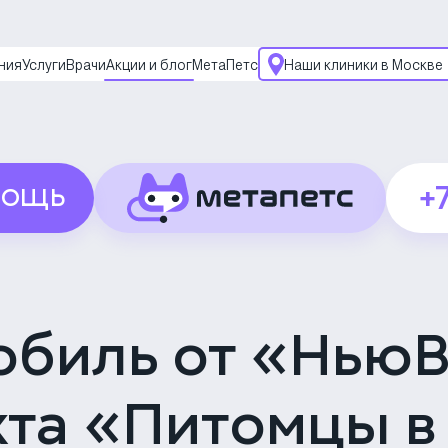
ния
Услуги
Врачи
Акции и блог
МетаПетс
Наши клиники в Москве
Многопрофильная кли
на Большой Серпухов
Москва, ул. Большая
Серпуховская, 62к2
Круглосуточно
+
МОЩЬ
Скоро открытие!
Многопрофильная кли
на Введенского
Москва, ул.
Введенского, 24Б
обиль от «НьюВ
Клиника на Карамыше
набережной
Москва,
та «Питомцы в
Карамышевская наб.,
2А