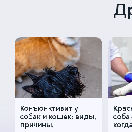
Д
Конъюнктивит у
Крас
собак и кошек: виды,
соба
причины,
когд