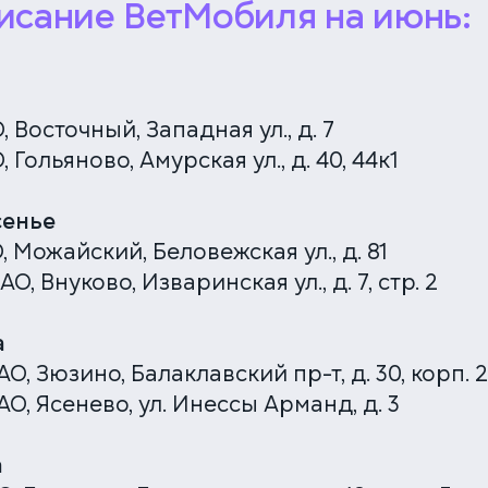
+7 (499) 288-80-36
писание ВетМобиля на июнь:
О, Восточный, Западная ул., д. 7
, Гольяново, Амурская ул., д. 40, 44к1
сенье
О, Можайский, Беловежская ул., д. 81
АО, Внуково, Изваринская ул., д. 7, стр. 2
а
АО, Зюзино, Балаклавский пр-т, д. 30, корп. 2
АО, Ясенево, ул. Инессы Арманд, д. 3
а