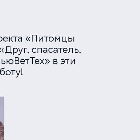
оекта «Питомцы
Друг, спасатель,
ьюВетТех» в эти
боту!