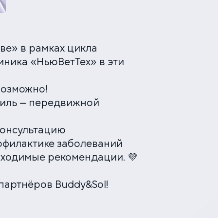
ве» в рамках цикла
иника «НьюВетТех» в эти
возможно!
биль — передвижной
консультацию
рофилактике заболеваний
бходимые рекомендации. 💜
партнёров Buddy&Sol!