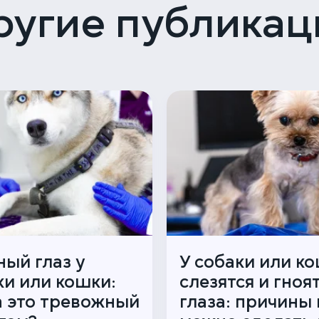
ругие публикац
ный глаз у
У собаки или к
ки или кошки:
слезятся и гноя
а это тревожный
глаза: причины 