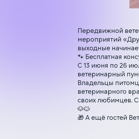
Передвижной вете
мероприятий «Друг
выходные начинает
🐾 Бесплатная кон
С 13 июня по 26 и
ветеринарный пунк
Владельцы питомц
ветеринарного вра
своих любимцев. С
🐶🐱
🎁 А ещё гостей В