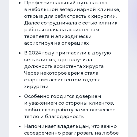
Профессиональный путь начала
+7 (499) 288-80-36
в небольшой ветеринарной клинике,
Круглосуточно
открыв для себя страсть к хирургии.
Скоро открытие!
Далее сотрудничала с сетью клиник,
Многопрофильная клиника на Введенского
работая сначала ассистентом
Москва, ул. Введенского, 24Б
терапевта и эпизодически
+7 (499) 288-80-36
ассистируя на операциях
Клиника на Карамышевской набережной
В 2024 году пригласили в другую
Москва, Карамышевская наб., 2А
сеть клиник, где получила
+7 (499) 288-80-36
должность ассистента хирурга.
Через некоторое время стала
старшим ассистентом отдела
хирургии
Особенно гордится доверием
и уважением со стороны клиентов,
любит свою работу за человеческое
тепло и благодарность
Напоминает владельцам, что важно
своевременно реагировать на любое