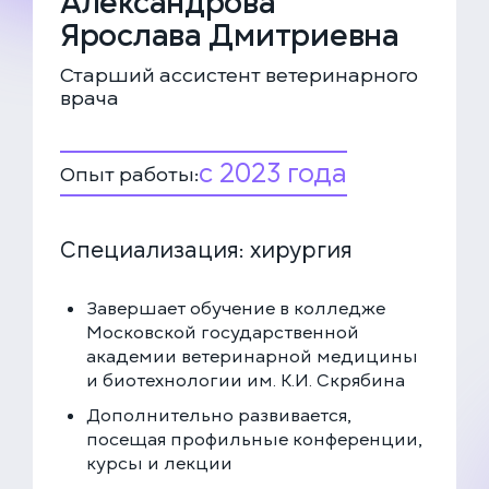
Александрова
ЕДИНАЯ СПРАВОЧНАЯ (КРУГЛОСУТОЧНО)
Ярослава Дмитриевна
+7 (499) 288-80-36
Старший ассистент ветеринарного
врача
Закажите звонок, и мы перезвоним вам в течение
15 минут
с 2023 года
Опыт работы:
Специализация: хирургия
Соглашаюсь с политикой
конфиденциальности
и обработки данных
ЗАКАЗАТЬ ЗВОНОК
Завершает обучение в колледже
Московской государственной
академии ветеринарной медицины
ЗАПИСАТЬСЯ НА ПРИЁМ
и биотехнологии им. К.И. Скрябина
Дополнительно развивается,
Многопрофильная клиника на Большой
посещая профильные конференции,
Серпуховской
курсы и лекции
Москва, ул. Большая Серпуховская, 62к2