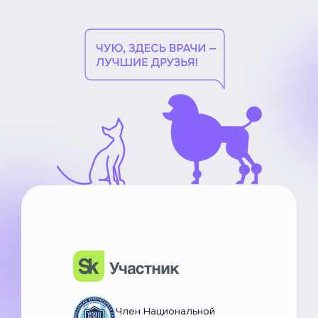
НьюВетТех
Чат Метапетс
Член Национальной