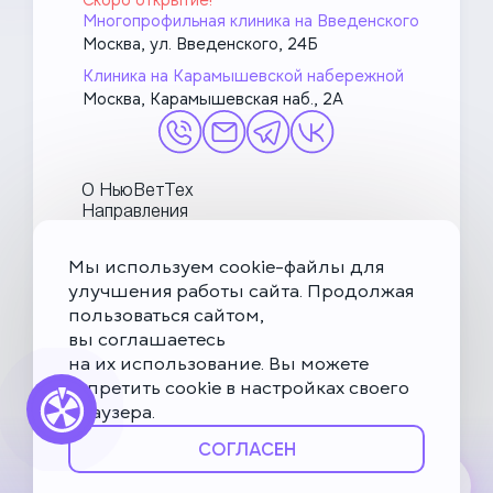
Скоро открытие!
Многопрофильная клиника на Введенского
Москва, ул. Введенского, 24Б
Клиника на Карамышевской набережной
Москва, Карамышевская наб., 2А
О НьюВетТех
Направления
Услуги
Врачи
Мы используем cookie-файлы для
Акции и блог
улучшения работы сайта. Продолжая
МетаПетс
пользоваться сайтом,
Политика конфиденциальности и обработки данных
вы соглашаетесь
на их использование. Вы можете
Правила посещения ветеринарной клиники
запретить cookie в настройках своего
Публичная оферта
браузера.
Карта сайта
СОГЛАСЕН
© НьюВетТех 2026