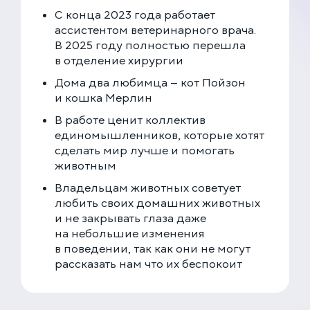
+7 (499) 288-80-36
С конца 2023 года работает
ассистентом ветеринарного врача.
Клиника на Карамышевской набережной
В 2025 году полностью перешла
Москва, Карамышевская наб., 2А
в отделение хирургии
+7 (499) 288-80-36
Дома два любимца — кот Пойзон
и кошка Мерлин
В работе ценит коллектив
единомышленников, которые хотят
сделать мир лучше и помогать
животным
Владельцам животных советует
любить своих домашних животных
и не закрывать глаза даже
на небольшие изменения
в поведении, так как они не могут
рассказать нам что их беспокоит