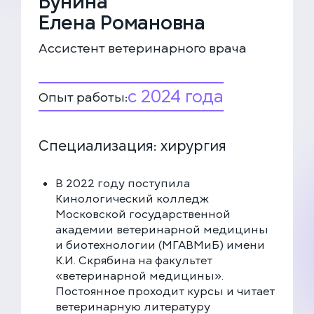
Бунина
Елена Романовна
Ассистент ветеринарного врача
Соглашаюсь с политикой
конфиденциальности
и обработки данных
с 2024 года
Опыт работы:
ЗАКАЗАТЬ ЗВОНОК
Специализация: хирургия
ЗАПИСАТЬСЯ НА ПРИЁМ
В 2022 году поступила
Многопрофильная клиника на Большой
Кинологический колледж
Серпуховской
Московской государственной
Москва, ул. Большая Серпуховская, 62к2
академии ветеринарной медицины
+7 (499) 288-80-36
и биотехнологии (МГАВМиБ) имени
Круглосуточно
К.И. Скрябина на факультет
«ветеринарной медицины».
Скоро открытие!
Постоянное проходит курсы и читает
Многопрофильная клиника на Введенского
ветеринарную литературу
Москва, ул. Введенского, 24Б