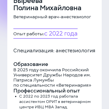
Быреева
Полина Михайловна
Ветеринарный врач-анестезиолог
с 2022 года
Опыт работы:
ЕДИНАЯ СПРАВОЧНАЯ (КРУГЛОСУТОЧНО)
+7 (499) 288-80-36
Специализация: анестезиология
Закажите звонок, и мы перезвоним вам в течение
Образование
15 минут
В 2025 году окончила Российский
Университет Дружбы Народов им.
Патриса Лумумбы
по специальности «Ветеринария»
Профессиональный опыт
Соглашаюсь с политикой
конфиденциальности
С 2022 по 2023 год работала
и обработки данных
ассистентом ОРИТ в ветеринарном
ЗАКАЗАТЬ ЗВОНОК
центре ИВЦ МВА Запад.