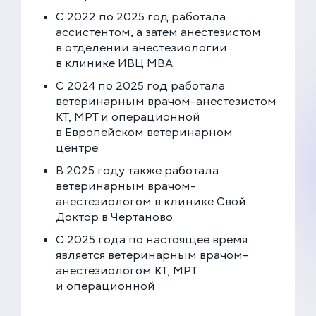
С 2022 по 2025 год работала
ЗАПИСАТЬСЯ НА ПРИЁМ
ассистентом, а затем анестезистом
в отделении анестезиологии
в клинике ИВЦ МВА.
Многопрофильная клиника на Большой
С 2024 по 2025 год работала
Серпуховской
ветеринарным врачом-анестезистом
Москва, ул. Большая Серпуховская, 62к2
КТ, МРТ и операционной
+7 (499) 288-80-36
в Европейском ветеринарном
Круглосуточно
центре.
Скоро открытие!
В 2025 году также работала
Многопрофильная клиника на Введенского
ветеринарным врачом-
Москва, ул. Введенского, 24Б
анестезиологом в клинике Свой
+7 (499) 288-80-36
Доктор в Чертаново.
Клиника на Карамышевской набережной
С 2025 года по настоящее время
Москва, Карамышевская наб., 2А
является ветеринарным врачом-
+7 (499) 288-80-36
анестезиологом КТ, МРТ
и операционной