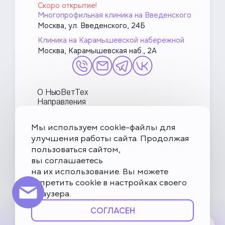
Скоро открытие!
Многопрофильная клиника на Введенского
Москва, ул. Введенского, 24Б
Клиника на Карамышевской набережной
Москва, Карамышевская наб., 2А
О НьюВетТех
Направления
Услуги
Врачи
Мы используем cookie-файлы для
Акции и блог
улучшения работы сайта. Продолжая
МетаПетс
пользоваться сайтом,
Политика конфиденциальности и обработки данных
вы соглашаетесь
на их использование. Вы можете
Правила посещения ветеринарной клиники
запретить cookie в настройках своего
Публичная оферта
браузера.
Карта сайта
СОГЛАСЕН