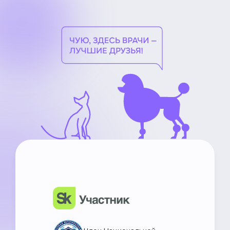
НьюВетТех
Чат Метапетс