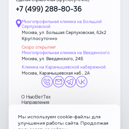
+7 (499) 288-80-36
Многопрофильная клиника на Большой
Серпуховской
Москва, ул. Большая Серпуховская, 62к2
Круглосуточно
Скоро открытие!
Многопрофильная клиника на Введенского
Москва, ул. Введенского, 24Б
Клиника на Карамышевской набережной
Москва, Карамышевская наб., 2А
О НьюВетТех
Направления
Услуги
Врачи
Мы используем cookie-файлы для
Акции и блог
улучшения работы сайта. Продолжая
МетаПетс