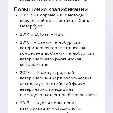
Скоро открытие!
Многопрофильная клиника на Введенского
Повышение квалификации
ПРОДОЛЖИТЬ
Москва, ул. Введенского, 24Б
2015 г — Современные методы
+7 (499) 288-80-36
визуальной диагностики, г. Санкт-
Клиника на Карамышевской набережной
Петербург.
Москва, Карамышевская наб., 2А
2014 и 2016 гг. — НВК
+7 (499) 288-80-36
2016 г — Санкт-Петербургская
ветеринарная терапевтическая
конференция, Санкт- Петербургская
ветеринарная хирургическая
конференция
2017 г — Международный
ветеринарный кардиологический
симпозиум. Балтийский форум
ветеринарной медицины
и продовольственной безопасности
2017 г — курсы повышения
квалификации «Кардиология