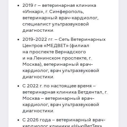
КЛИНИКА НА СЕРПУХОВСКОЙ
2019 г — ветеринарная клиника
Закажите звонок, и мы перезвоним вам в течение
Выберите дату
«Инкар», г. Симферополь,
15 минут
ветеринарный врач-кардиолог,
специалист ультразвуковой
диагностики.
2019-2022 гг. — Сеть Ветеринарных
Центров «МЕДВЕТ» (филиал
Соглашаюсь с политикой
конфиденциальности
и обработки данных
на проспекте Вернадского
ЗАКАЗАТЬ ЗВОНОК
и на Ленинском проспекте, г.
Москва), ветеринарный врач-
кардиолог, врач ультразвуковой
ЗАПИСАТЬСЯ НА ПРИЁМ
диагностики.
С 2022 г. по настоящее время —
ветеринарная клиника Ветдентал, г.
Многопрофильная клиника на Большой
Москва — ветеринарный врач-
Серпуховской
кардиолог, врач ультразвуковой
Москва, ул. Большая Серпуховская, 62к2
диагностики.
+7 (499) 288-80-36
Выберите время
Круглосуточно
С 2026 года — ветеринарный врач-
кардиолог клиники «НьюВетТех»