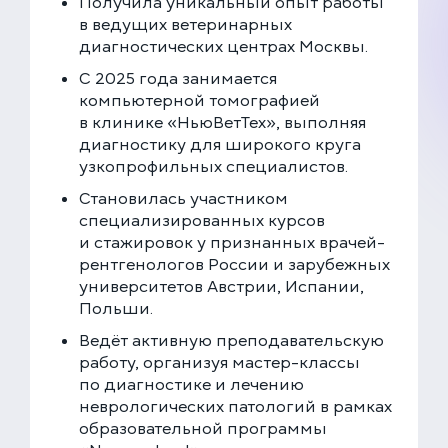
Получила уникальный опыт работы
Круглосуточно
в ведущих ветеринарных
диагностических центрах Москвы.
Скоро открытие!
Многопрофильная клиника на Введенского
С 2025 года занимается
Москва, ул. Введенского, 24Б
компьютерной томографией
+7 (499) 288-80-36
в клинике «НьюВетТех», выполняя
диагностику для широкого круга
Клиника на Карамышевской набережной
узкопрофильных специалистов.
Москва, Карамышевская наб., 2А
+7 (499) 288-80-36
Становилась участником
специализированных курсов
и стажировок у признанных врачей-
рентгенологов России и зарубежных
университетов Австрии, Испании,
Польши.
Ведёт активную преподавательскую
работу, организуя мастер-классы
по диагностике и лечению
неврологических патологий в рамках
образовательной программы