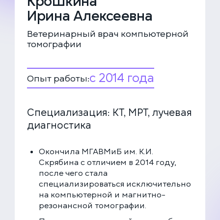
Крошкина
+7 (499) 288-80-36
Ирина Алексеевна
Ветеринарный врач компьютерной
Закажите звонок, и мы перезвоним вам в течение
томографии
15 минут
с 2014 года
Опыт работы:
Соглашаюсь с политикой
конфиденциальности
Специализация: КТ, МРТ, лучевая
и обработки данных
ЗАКАЗАТЬ ЗВОНОК
диагностика
Окончила МГАВМиБ им. К.И.
ЗАПИСАТЬСЯ НА ПРИЁМ
Скрябина с отличием в 2014 году,
после чего стала
специализироваться исключительно
Многопрофильная клиника на Большой
на компьютерной и магнитно-
Серпуховской
резонансной томографии.
Москва, ул. Большая Серпуховская, 62к2
+7 (499) 288-80-36