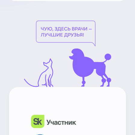
НьюВетТех
Чат Метапетс