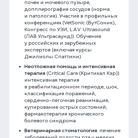
почек и мочевого пузыря;
допплерография сосудов (норма
и патология). Участие в профильных
конференциях (VetSonic (ВутСоник),
Конгресс по УЗИ, L.A.V. Ultrasound
(ЛАВ Ультрасаунд)). Обучение
у российских и зарубежных
экспертов (включая курсы
Джилиолы Спаттини).
Неотложная помощь и интенсивная
терапия
(Critical Care (Критикал Кэр)):
интенсивная терапия
в реабилитационном периоде; шок,
классификация поражений,
сердечно-лёгочная реанимация;
купирование острых состояний;
фармакотерапия хронического
болевого синдрома.
Ветеринарная стоматология
: лечение
заболеваний полости рта у мелких