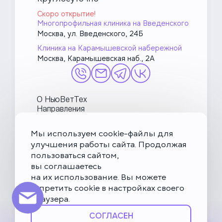
Скоро открытие!
Многопрофильная клиника на Введенского
Москва, ул. Введенского, 24Б
Клиника на Карамышевской набережной
Москва, Карамышевская наб., 2А
О НьюВетТех
Направления
Услуги
Врачи
Мы используем cookie-файлы для
Акции и блог
улучшения работы сайта. Продолжая
МетаПетс
пользоваться сайтом,
Политика конфиденциальности и обработки данных
вы соглашаетесь
на их использование. Вы можете
Правила посещения ветеринарной клиники
запретить cookie в настройках своего
Публичная оферта
браузера.
Карта сайта
СОГЛАСЕН