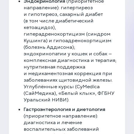
Эндокринология
(приоритетное
Скоро открытие!
направление): гипертиреоз
Многопрофильная клиника на Введенского
и гипотиреоз, сахарный диабет
ПРОДОЛЖИТЬ
Москва, ул. Введенского, 24Б
(в том числе диабетический
+7 (499) 288-80-36
кетоацидоз),
Клиника на Карамышевской набережной
гиперадренокортицизм (синдром
Москва, Карамышевская наб., 2А
Кушинга) и гипоадренокортицизм
+7 (499) 288-80-36
(болезнь Аддисона);
эндокринопатии у кошек и собак —
комплексная диагностика и терапия;
нутритивная поддержка
и медикаментозная коррекция при
заболеваниях щитовидной железы.
Углублённые курсы (CyMedica
(СайМедика), «Белый клык», ФГБНУ
Уральский НИВИ).
Гастроэнтерология и диетология
(приоритетное направление):
диагностика и лечение
воспалительных заболеваний