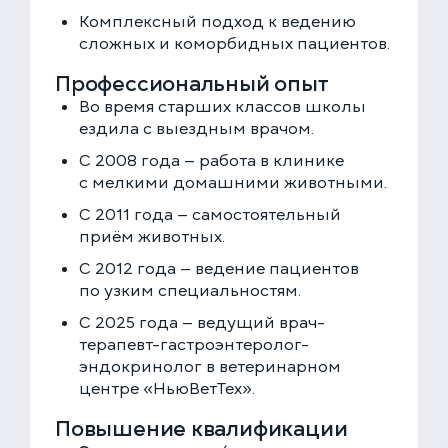
КЛИНИКА НА СЕРПУХОВСКОЙ
Комплексный подход к ведению
Закажите звонок, и мы перезвоним вам в течение
Выберите дату
сложных и коморбидных пациентов.
15 минут
Профессиональный опыт
Во время старших классов школы
ездила с выездным врачом.
С 2008 года — работа в клинике
Соглашаюсь с политикой
конфиденциальности
с мелкими домашними животными.
и обработки данных
ЗАКАЗАТЬ ЗВОНОК
С 2011 года — самостоятельный
приём животных.
С 2012 года — ведение пациентов
ЗАПИСАТЬСЯ НА ПРИЁМ
по узким специальностям.
С 2025 года — ведущий врач-
Многопрофильная клиника на Большой
терапевт-гастроэнтеролог-
Серпуховской
эндокринолог в ветеринарном
Москва, ул. Большая Серпуховская, 62к2
центре «НьюВетТех».
+7 (499) 288-80-36
Выберите время
Круглосуточно
Повышение квалификации