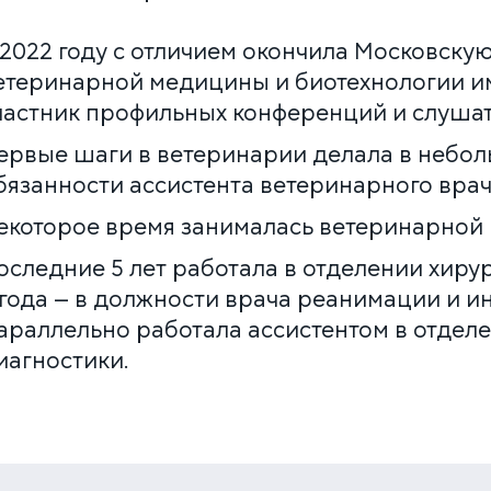
Многопрофильная клиника на Большой
 2022 году с отличием окончила Московск
Серпуховской
Москва, ул. Большая Серпуховская, 62к2
етеринарной медицины и биотехнологии им
+7 (499) 288-80-36
частник профильных конференций и слушат
Круглосуточно
ервые шаги в ветеринарии делала в небол
Скоро открытие!
бязанности ассистента ветеринарного врач
Многопрофильная клиника на Введенского
Москва, ул. Введенского, 24Б
екоторое время занималась ветеринарной
+7 (499) 288-80-36
оследние 5 лет работала в отделении хирур
Клиника на Карамышевской набережной
 года — в должности врача реанимации и и
Москва, Карамышевская наб., 2А
+7 (499) 288-80-36
араллельно работала ассистентом в отдел
иагностики.