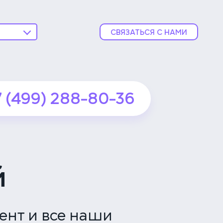
СВЯЗАТЬСЯ С НАМИ
ника
ской
7 (499) 288-80-36
подробнее
ника
подробнее
й
вской
ент и все наши
подробнее