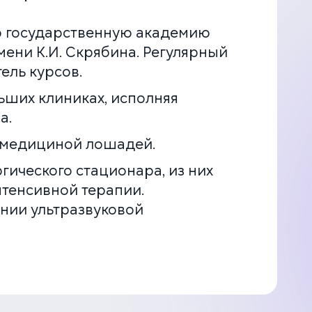
ую государственную академию
ени К.И. Скрябина. Регулярный
ель курсов.
ьших клиниках, исполняя
а.
 медициной лошадей.
гического стационара, из них
нтенсивной терапии.
ении ультразвуковой