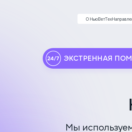
НьюВетТех
О НьюВетТех
Направле
ЭКСТРЕННАЯ ПО
Мы используем