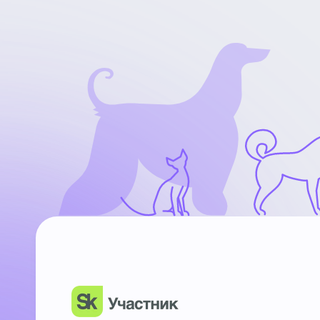
НьюВетТех
Чат Метапетс