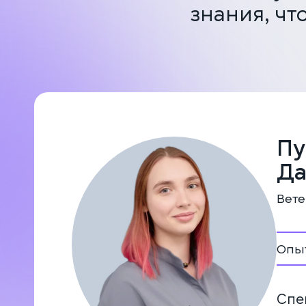
знания, чт
Пу
Да
Вете
Опыт
Спе