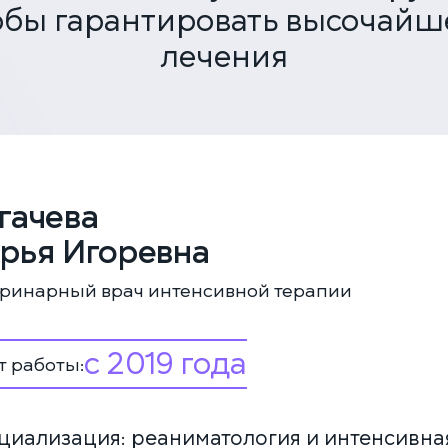
обы гарантировать высочайш
лечения
ЕДИНАЯ СПРАВОЧНАЯ (КРУГЛОСУТОЧНО)
+7 (499) 288-80-36
Закажите звонок, и мы перезвоним вам в течение 15 минут
гачева
рья Игоревна
ринарный врач интенсивной терапии
Соглашаюсь с политикой
конфиденциальности и обработки
данных
ЗАКАЗАТЬ ЗВОНОК
с 2019 года
 работы:
ЗАПИСАТЬСЯ НА ПРИЁМ
циализация: реаниматология и интенсивна