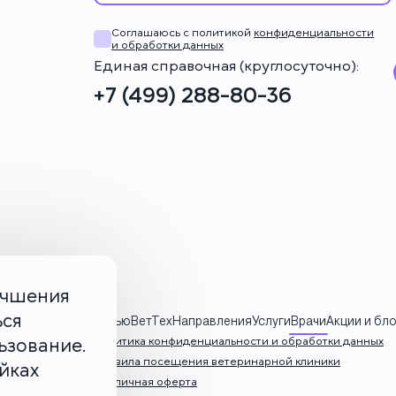
Соглашаюсь с политикой
конфиденциальности
и обработки данных
Единая справочная (круглосуточно):
+7 (499) 288-80-36
учшения
ься
О НьюВетТех
Направления
Услуги
Врачи
Акции и бло
ьзование.
Политика конфиденциальности и обработки данных
Правила посещения ветеринарной клиники
йках
Публичная оферта