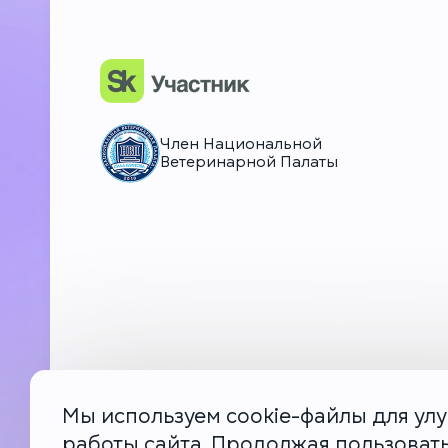
НьюВетТех
Чат Метапетс
Член Национальной
Ветеринарной Палаты
Мы используем cookie-файлы для ул
работы сайта. Продолжая пользоват