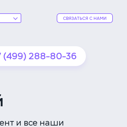
СВЯЗАТЬСЯ С НАМИ
ника
ской
7 (499) 288-80-36
подробнее
ника
подробнее
й
вской
ент и все наши
подробнее