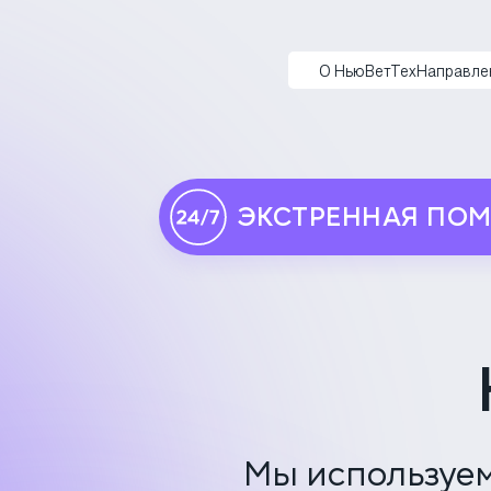
НьюВетТех
О НьюВетТех
Направле
ЭКСТРЕННАЯ ПО
Мы используем