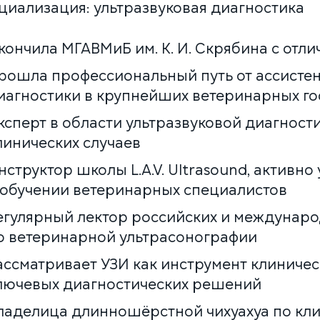
циализация: ультразвуковая диагностика
Многопрофильная клиника на Большой
кончила МГАВМиБ им. К. И. Скрябина с отлич
Серпуховской
Москва, ул. Большая Серпуховская, 62к2
рошла профессиональный путь от ассистен
+7 (499) 288-80-36
иагностики в крупнейших ветеринарных го
Круглосуточно
ксперт в области ультразвуковой диагност
Скоро открытие!
Многопрофильная клиника на Введенского
линических случаев
Москва, ул. Введенского, 24Б
нструктор школы L.A.V. Ultrasound, активно 
+7 (499) 288-80-36
 обучении ветеринарных специалистов
Клиника на Карамышевской набережной
Москва, Карамышевская наб., 2А
егулярный лектор российских и междунар
+7 (499) 288-80-36
о ветеринарной ультрасонографии
ассматривает УЗИ как инструмент клиниче
лючевых диагностических решений
ладелица длинношёрстной чихуахуа по кл