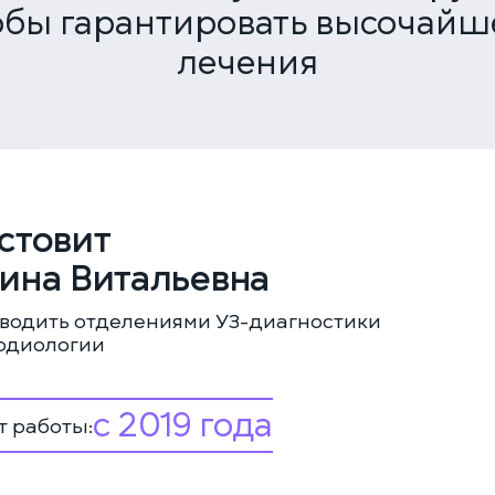
обы гарантировать высочайш
лечения
ЕДИНАЯ СПРАВОЧНАЯ (КРУГЛОСУТОЧНО)
+7 (499) 288-80-36
стовит
Закажите звонок, и мы перезвоним вам в течение 15 минут
ина Витальевна
водить отделениями УЗ-диагностики
рдиологии
Соглашаюсь с политикой
конфиденциальности и обработки
данных
ЗАКАЗАТЬ ЗВОНОК
с 2019 года
 работы:
ЗАПИСАТЬСЯ НА ПРИЁМ