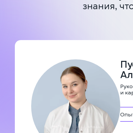
знания, чт
Пу
Ал
Руко
и ка
Опыт