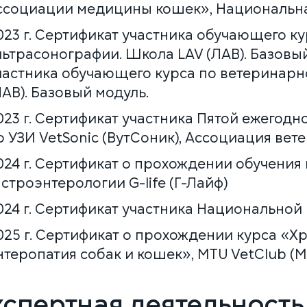
ссоциации медицины кошек», Национальн
023 г. Сертификат участника обучающего к
льтрасонографии. Школа LAV (ЛАВ). Базовый
частника обучающего курса по ветеринарн
ЛАВ). Базовый модуль.
023 г. Сертификат участника Пятой ежегод
о УЗИ VetSonic (ВутСоник), Ассоциация ве
024 г. Сертификат о прохождении обучени
астроэнтерологии G-life (Г-Лайф)
024 г. Сертификат участника Национально
025 г. Сертификат о прохождении курса «Х
нтеропатия собак и кошек», MTU VetClub (
спертная деятельность