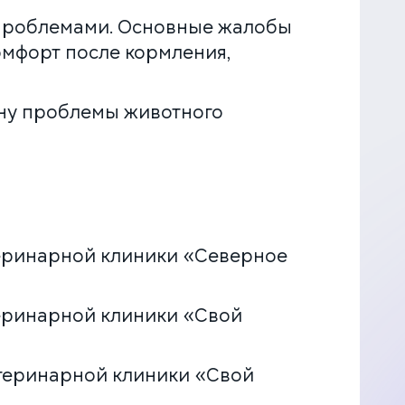
 проблемами. Основные жалобы
комфорт после кормления,
ину проблемы животного
теринарной клиники «Северное
теринарной клиники «Свой
етеринарной клиники «Свой