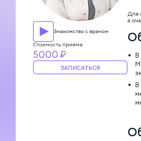
Для 
я оч
Знакомство с врачом
О
Стоимость приёма
5000 ₽
В
М
ЗАПИСАТЬСЯ
э
В
м
м
Выберите
О