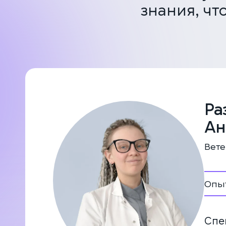
знания, чт
Ра
Ан
Вете
Опыт
Спе