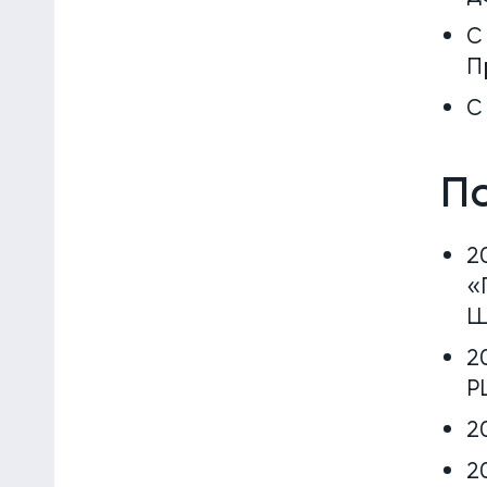
С
П
С
П
2
«
Ш
2
P
2
2