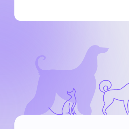
НьюВетТех