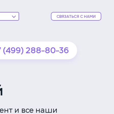
СВЯЗАТЬСЯ С НАМИ
ника
ской
7 (499) 288-80-36
подробнее
ника
подробнее
й
вской
ент и все наши
подробнее