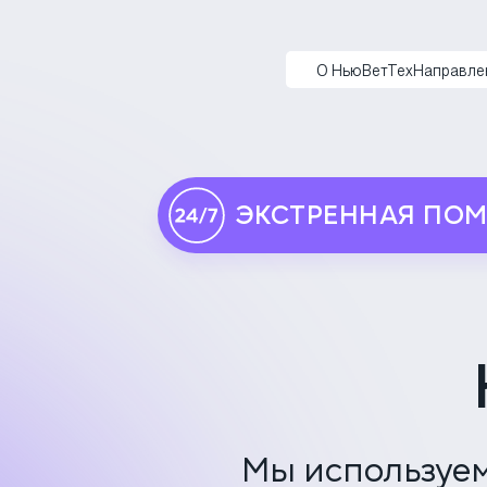
НьюВетТех
О НьюВетТех
Направле
ЭКСТРЕННАЯ ПО
Мы используем