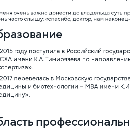
меня очень важно донести до владельца суть п
ень часто слышу: «спасибо, доктор, нам наконец-
бразование
 2015 году поступила в Российский госуда
СХА имени К.А. Тимирязева по направлен
ЕДИНАЯ СПРАВОЧНАЯ (КРУГЛОСУТОЧНО)
кспертиза».
+7 (499) 288-80-36
 2017 перевелась в Московскую государст
едицины и биотехнологии — МВА имени К.И
Закажите звонок, и мы перезвоним вам в течение 15 минут
КЛИНИКА НА СЕРПУХОВСКОЙ
едицину».
 дату
Выберите время
бласть профессиональн
Соглашаюсь с политикой
конфиденциальности и обработки
данных