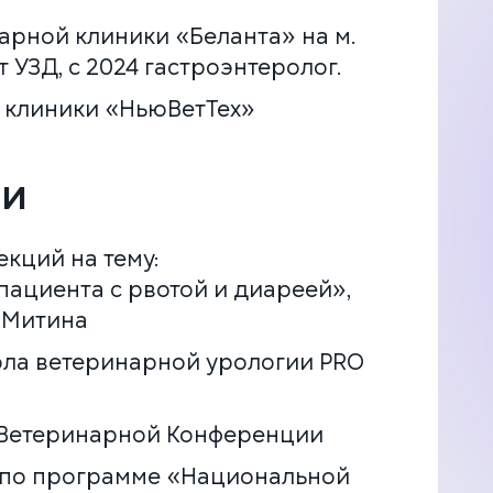
арной клиники «Беланта» на м.
т УЗД, с 2024 гастроэнтеролог.
 клиники «НьюВетТех»
ии
екций на тему:
пациента с рвотой и диареей»,
.Митина
кола ветеринарной урологии PRO
й Ветеринарной Конференции
я по программе «Национальной