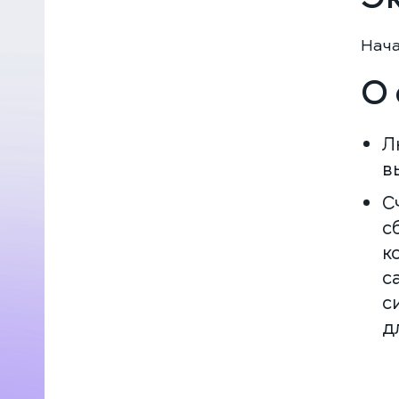
Нача
О 
Л
в
С
с
к
с
с
д