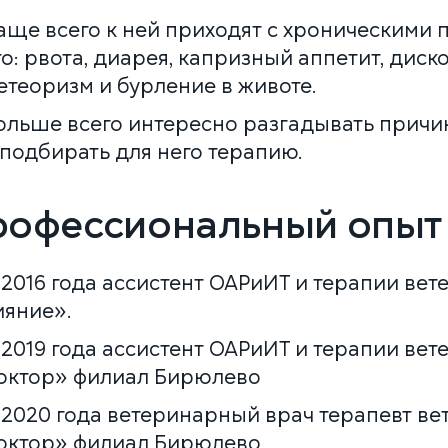
ЗАКАЗАТЬ ЗВОНОК
аще всего к ней приходят с хроническими
то: рвота, диарея, капризный аппетит, дис
ЗАПИСАТЬСЯ НА ПРИЁМ
етеоризм и бурление в животе.
ольше всего интересно разгадывать прич
Многопрофильная клиника на Большой
 подбирать для него терапию.
Серпуховской
Москва, ул. Большая Серпуховская, 62к2
+7 (499) 288-80-36
рофессиональный опыт
Круглосуточно
ПРОДОЛЖИТЬ
Скоро открытие!
 2016 года ассистент ОАРиИТ и терапии ве
Многопрофильная клиника на Введенского
Москва, ул. Введенского, 24Б
ияние».
+7 (499) 288-80-36
 2019 года ассистент ОАРиИТ и терапии ве
Клиника на Карамышевской набережной
октор» филиал Бирюлево
Москва, Карамышевская наб., 2А
+7 (499) 288-80-36
 2020 года ветеринарный врач терапевт в
октор» филиал Бирюлево