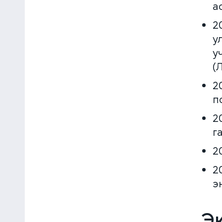
а
2
у
у
(
2
п
2
г
2
2
э
Эк