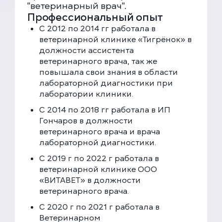
"ветеринарный врач".
Профессиональный опыт
С 2012 по 2014 гг работала в
ветеринарной клинике «Тигрёнок» в
должности ассистента
ветеринарного врача, так же
повышала свои знания в области
ЕДИНАЯ СПРАВОЧНАЯ (КРУГЛОСУТОЧНО)
лабораторной диагностики при
лаборатории клиники.
+7 (499) 288-80-36
С 2014 по 2018 гг работала в ИП
Гончаров в должности
Закажите звонок, и мы перезвоним вам в течение
15 минут
ветеринарного врача и врача
лабораторной диагностики.
С 2019 г по 2022 г работала в
ветеринарной клинике ООО
«ВИТАВЕТ» в должности
ветеринарного врача.
Соглашаюсь с политикой
конфиденциальности
и обработки данных
С 2020 г по 2021 г работала в
ЗАКАЗАТЬ ЗВОНОК
Ветеринарном