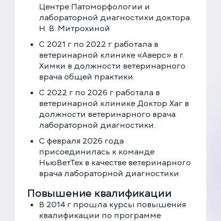
Центре Патоморфологии и
лабораторной диагностики доктора
ЗАПИСАТЬСЯ НА ПРИЁМ
Н. В. Митрохиной
С 2021 г по 2022 г работала в
Многопрофильная клиника на Большой
ветеринарной клинике «Аверс» в г.
Серпуховской
Химки в должности ветеринарного
Москва, ул. Большая Серпуховская, 62к2
врача общей практики.
+7 (499) 288-80-36
С 2022 г по 2026 г работала в
Круглосуточно
ветеринарной клинике Доктор Хаг в
Скоро открытие!
должности ветеринарного врача
Многопрофильная клиника на Введенского
лабораторной диагностики.
Москва, ул. Введенского, 24Б
С февраля 2026 года
+7 (499) 288-80-36
присоединилась к команде
Клиника на Карамышевской набережной
НьюВетТех в качестве ветеринарного
Москва, Карамышевская наб., 2А
врача лабораторной диагностики
+7 (499) 288-80-36
Повышение квалификации
В 2014 г прошла курсы повышения
квалификации по программе