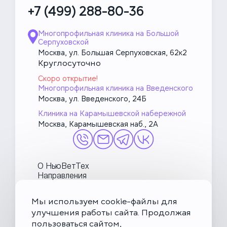
+7 (499) 288-80-36
Многопрофильная клиника на Большой
Серпуховской
Москва, ул. Большая Серпуховская, 62к2
Круглосуточно
Скоро открытие!
Многопрофильная клиника на Введенского
Москва, ул. Введенского, 24Б
Клиника на Карамышевской набережной
Москва, Карамышевская наб., 2А
О НьюВетТех
Направления
Услуги
Врачи
Мы используем cookie-файлы для
Акции и блог
улучшения работы сайта. Продолжая
МетаПетс
пользоваться сайтом,