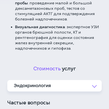
пробы
: проведение малой и большой
дексаметазоновых проб, тестов со
стимуляцией АКТГ для подтверждения
болезней надпочечников.
Визуальная диагностика
: экспертное УЗИ
органов брюшной полости, КТ и
рентгенография для оценки состояния
желез внутренней секреции,
надпочечников и гипофиза.
Стоимость
услуг
Эндокринология
40 000 ₽
Адреналэктомия с венотомией
Частые вопросы
(при наличии инвазий)