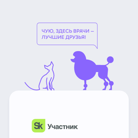
НьюВетТех
Чат Метапетс