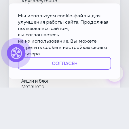
Круглосуточно
Скоро открытие!
Многопрофильная клиника на Введенского
Мы используем cookie-файлы для
Москва, ул. Введенского, 24Б
улучшения работы сайта. Продолжая
пользоваться сайтом,
Клиника на Карамышевской набережной
вы соглашаетесь
Москва, Карамышевская наб., 2А
на их использование. Вы можете
запретить cookie в настройках своего
браузера.
О НьюВетТех
СОГЛАСЕН
Направления
Услуги
Врачи
Акции и блог
МетаПетс
Политика конфиденциальности и обработки данных
Правила посещения ветеринарной клиники
Публичная оферта
Карта сайта