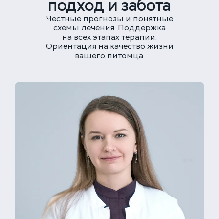
подход и забота
+7 (499) 288-80-36
Честные прогнозы и понятные
Клиника на Карамышевской набережной
схемы лечения. Поддержка
Москва, Карамышевская наб., 2А
на всех этапах терапии.
+7 (499) 288-80-36
Ориентация на качество жизни
вашего питомца.