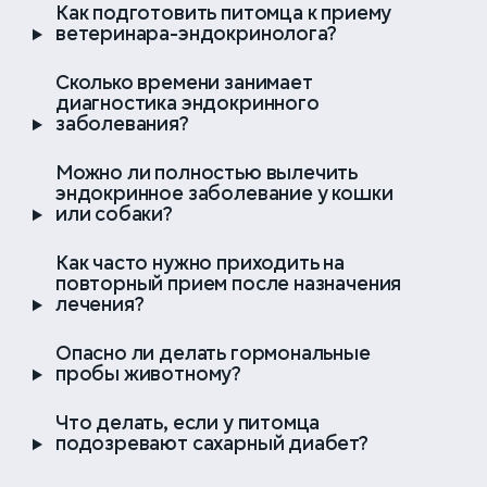
Как подготовить питомца к приему
ветеринара-эндокринолога?
30 000 ₽
Гемитиреоидэктомия
Сколько времени занимает
диагностика эндокринного
заболевания?
Можно ли полностью вылечить
эндокринное заболевание у кошки
или собаки?
Как часто нужно приходить на
повторный прием после назначения
лечения?
Опасно ли делать гормональные
пробы животному?
Что делать, если у питомца
подозревают сахарный диабет?