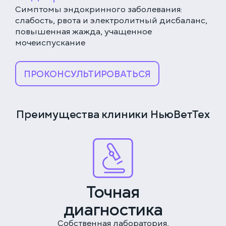
Симптомы эндокринного заболевания:
слабость, рвота и электролитный дисбаланс,
повышенная жажда, учащенное
мочеиспускание
ПРОКОНСУЛЬТИРОВАТЬСЯ
Преимущества клиники НьюВетТех
ЕДИНАЯ СПРАВОЧНАЯ (КРУГЛОСУТОЧНО)
+7 (499) 288-80-36
Точная
КЛИНИКА НА СЕРПУХОВСКОЙ
диагностика
Закажите звонок, и мы перезвоним вам в течение
Выберите дату
15 минут
Собственная лаборатория,