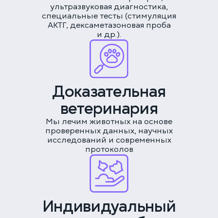
ультразвуковая диагностика,
специальные тесты (стимуляция
АКТГ, дексаметазоновая проба
и др.).
Соглашаюсь с политикой
конфиденциальности
и обработки данных
ЗАКАЗАТЬ ЗВОНОК
Доказательная
ЗАПИСАТЬСЯ НА ПРИЁМ
ветеринария
Мы лечим животных на основе
проверенных данных, научных
Многопрофильная клиника на Большой
исследований и современных
Серпуховской
протоколов
Москва, ул. Большая Серпуховская, 62к2
+7 (499) 288-80-36
Выберите время
Круглосуточно
Скоро открытие!
Многопрофильная клиника на Введенского
Индивидуальный
ПРОДОЛЖИТЬ
Москва, ул. Введенского, 24Б