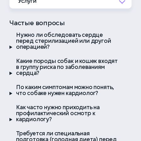
Услуги
5 000 ₽
Приём врача кардиолога
2 000 ₽
Электрокардиография (ЭКГ)
4 000 ₽
Повторный приём врача
Частые вопросы
Выполнение исследования,
кардиолога
расшифровка кардиологом
Нужно ли обследовать сердце
перед стерилизацией или другой
5 000 ₽
Онлайн-консультация врача
операцией?
6 000 ₽
ЭхоКГ + допплерография
кардиолога
Какие породы собак и кошек входят
6 500 ₽
в группу риска по заболеваниям
Медикаментозная кардиоверсия
4 000 ₽
Онлайн-консультация повторная
сердца?
врача кардиолога
5 000 ₽
Перикардиоцентез
По каким симптомам можно понять,
что собаке нужен кардиолог?
7 000 ₽
Приём ведущего специалиста
Как часто нужно приходить на
6 000 ₽
профилактический осмотр к
Повторный приём ведущего
кардиологу?
специалиста
Требуется ли специальная
7 000 ₽
Онлайн-консультация ведущего
подготовка (голодная диета) перед