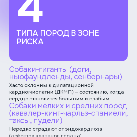
4
ТИПА ПОРОД В ЗОНЕ
РИСКА
Собаки-гиганты (доги,
ньюфаундленды, сенбернары)
Xасто склонны к дилатационной
кардиомиопатии (ДКМП) — состоянию, когда
сердце становится большим и слабым
Собаки мелких и средних пород
(кавалер-кинг-чарльз-спаниели,
таксы, пудели)
Нередко страдают от эндокардиоза
(дефектов клапанов сердца)