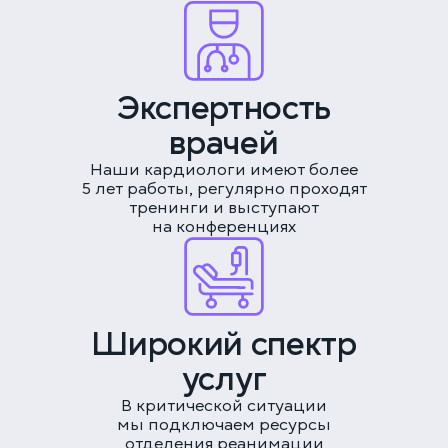
ЗАКАЗАТЬ ЗВОНОК
ЗАПИСАТЬСЯ НА ПРИЁМ
Экспертность
врачей
Многопрофильная клиника на Большой
Серпуховской
Наши кардиологи имеют более
5 лет работы, регулярно проходят
Москва, ул. Большая Серпуховская, 62к2
тренинги и выступают
+7 (499) 288-80-36
Выберите время
на конференциях
Круглосуточно
Скоро открытие!
Многопрофильная клиника на Введенского
ПРОДОЛЖИТЬ
Москва, ул. Введенского, 24Б
Широкий спектр
+7 (499) 288-80-36
услуг
Клиника на Карамышевской набережной
Москва, Карамышевская наб., 2А
В критической ситуации
+7 (499) 288-80-36
мы подключаем ресурсы
отделения реанимации