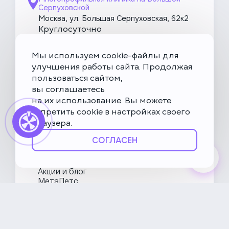
Серпуховской
Москва, ул. Большая Серпуховская, 62к2
Круглосуточно
Скоро открытие!
Многопрофильная клиника на Введенского
Мы используем cookie-файлы для
Москва, ул. Введенского, 24Б
улучшения работы сайта. Продолжая
пользоваться сайтом,
Клиника на Карамышевской набережной
вы соглашаетесь
Москва, Карамышевская наб., 2А
на их использование. Вы можете
запретить cookie в настройках своего
браузера.
О НьюВетТех
СОГЛАСЕН
Направления
Услуги
Врачи
Акции и блог
МетаПетс
Политика конфиденциальности и обработки данных
Правила посещения ветеринарной клиники