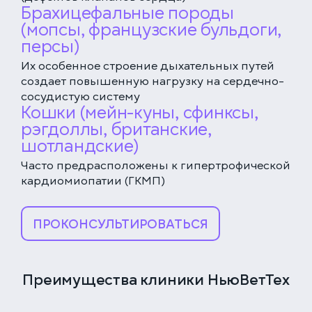
Брахицефальные породы
(мопсы, французские бульдоги,
персы)
Их особенное строение дыхательных путей
создает повышенную нагрузку на сердечно-
сосудистую систему
Кошки (мейн-куны, сфинксы,
рэгдоллы, британские,
шотландские)
ЕДИНАЯ СПРАВОЧНАЯ (КРУГЛОСУТОЧНО)
+7 (499) 288-80-36
Часто предрасположены к гипертрофической
кардиомиопатии (ГКМП)
КЛИНИКА НА СЕРПУХОВСКОЙ
Закажите звонок, и мы перезвоним вам в течение
Выберите дату
15 минут
ПРОКОНСУЛЬТИРОВАТЬСЯ
Преимущества клиники НьюВетТех
Соглашаюсь с политикой
конфиденциальности
и обработки данных