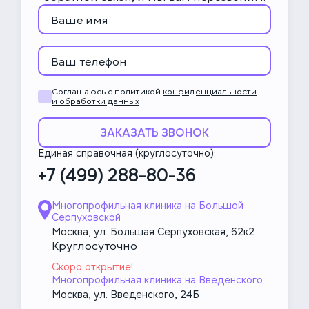
головы и шеи
10 000 ₽
Компьютерная томография
смежных суставов (локти/плечи,
локти/лучезапястный, ТБС/
колени, колени/скакательный)
Соглашаюсь с политикой
конфиденциальности
и обработки данных
7 000 ₽
ЗАКАЗАТЬ ЗВОНОК
Лимфангиография (КТ)
Единая справочная (круглосуточно):
+7 (499) 288-80-36
7 000 ₽
КТ миелография
Многопрофильная клиника на Большой
6 000 ₽
Выделительная урография (без
Серпуховской
учёта КТ и контраста)
Москва, ул. Большая Серпуховская, 62к2
Круглосуточно
6 500 ₽
КТ после операции
Скоро открытие!
Многопрофильная клиника на Введенского
Москва, ул. Введенского, 24Б