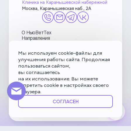
Клиника на Карамышевской набережной
Москва, Карамышевская наб., 2А
О НьюВетТех
Направления
Услуги
Врачи
Мы используем cookie-файлы для
Акции и блог
улучшения работы сайта. Продолжая
МетаПетс
пользоваться сайтом,
Политика конфиденциальности и обработки данных
вы соглашаетесь
на их использование. Вы можете
Правила посещения ветеринарной клиники
запретить cookie в настройках своего
Публичная оферта
браузера.
Карта сайта
СОГЛАСЕН
© НьюВетТех 2026