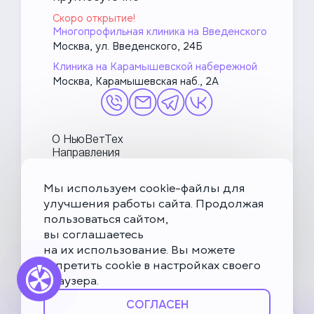
2 000 ₽
УЗИ глазного яблока (2 глаза)
Скоро открытие!
7 000 ₽
КТ миелография
Многопрофильная клиника на Введенского
4 000 ₽
Москва, ул. Введенского, 24Б
УЗИ экзотических животных
6 000 ₽
(брюшная/грудная полости)
Выделительная урография (без
Клиника на Карамышевской набережной
учёта КТ и контраста)
Москва, Карамышевская наб., 2А
500 ₽
Запись УЗИ на флешкарту (без
6 500 ₽
учёта стоимости флешкарты)
КТ после операции
О НьюВетТех
3 500 ₽
Направления
УЗИ пищеварительной системы
Услуги
Врачи
Мы используем cookie-файлы для
Акции и блог
улучшения работы сайта. Продолжая
МетаПетс
пользоваться сайтом,
Политика конфиденциальности и обработки данных
вы соглашаетесь
на их использование. Вы можете
Правила посещения ветеринарной клиники
запретить cookie в настройках своего
Публичная оферта
браузера.
Карта сайта
СОГЛАСЕН