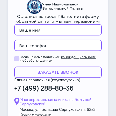
1 000 ₽
УЗИ на наличие свободной
Член Национальной
6 000 ₽
Компьютерная томография, 1
жидкости
Ветеринарной Палаты
отдела (грызуны/
Остались вопросы? Заполните форму
зайцеобразным и пр.)
обратной связи, и мы вам перезвоним:
700 ₽
УЗИ перистальтики
13 000 ₽
Компьютерная томография
1 500 ₽
грудных или тазовых
УЗИ послеоперационное
конечностей
1 000 ₽
УЗИ мониторинг (для пациентов
Соглашаюсь с политикой
конфиденциальности
11 000 ₽
Компьютерная томография
ОРИТ)
и обработки данных
головы и шеи
ЗАКАЗАТЬ ЗВОНОК
3 800 ₽
УЗИ шеи
10 000 ₽
Компьютерная томография
Единая справочная (круглосуточно):
смежных суставов (локти/плечи,
+7 (499) 288-80-36
3 000 ₽
УЗИ суставов
локти/лучезапястный, ТБС/
колени, колени/скакательный)
Многопрофильная клиника на Большой
1 500 ₽
УЗИ глазного яблока (1 глаз)
Серпуховской
7 000 ₽
Лимфангиография (КТ)
Москва, ул. Большая Серпуховская, 62к2
Круглосуточно