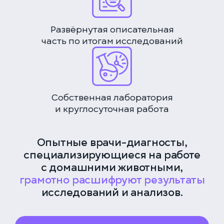
Развёрнутая описательная
часть по итогам исследований
Собственная лаборатория
и круглосуточная работа
ЕДИНАЯ СПРАВОЧНАЯ (КРУГЛОСУТОЧНО)
+7 (499) 288-80-36
КЛИНИКА НА СЕРПУХОВСКОЙ
Опытные врачи-диагносты,
Закажите звонок, и мы перезвоним вам в течение
Выберите дату
специализирующиеся на работе
15 минут
с домашними животными,
грамотно расшифруют результаты
исследований и анализов.
Соглашаюсь с политикой
конфиденциальности