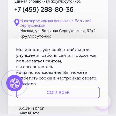
Единая справочная (круглосуточно):
+7 (499) 288-80-36
20 000 ₽
Резекция стенки желудка
Многопрофильная клиника на Большой
Серпуховской
5 000 ₽
Фекальная трансплантация /
Москва, ул. Большая Серпуховская, 62к2
трансплантация фокальной
Круглосуточно
микробиоты (ТФМ)
Скоро открытие!
Многопрофильная клиника на Введенского
Мы используем cookie-файлы для
Москва, ул. Введенского, 24Б
улучшения работы сайта. Продолжая
пользоваться сайтом,
Клиника на Карамышевской набережной
вы соглашаетесь
Москва, Карамышевская наб., 2А
на их использование. Вы можете
запретить cookie в настройках своего
браузера.
О НьюВетТех
СОГЛАСЕН
Направления
Услуги
Врачи
Акции и блог
МетаПетс