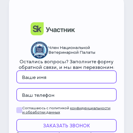
6 000 ₽
Колонопексия
НьюВетТех
18 000 ₽
Чат Метапетс
Энтеротомия/полностенная
биопсия кошки, хорьки и собаки
до 10кг
19 000 ₽
Энтеротомия/полностенная
Член Национальной
Ветеринарной Палаты
биопсия собаки 21-30кг
Остались вопросы? Заполните форму
обратной связи, и мы вам перезвоним:
20 000 ₽
Энтеротомия/полностенная
биопсия собаки 31-40кг
21 000 ₽
Энтеротомия/полностенная
биопсия собаки 40+ кг
Соглашаюсь с политикой
конфиденциальности
и обработки данных
25 000 ₽
Сегментарная резекция
кишечника с наложением
ЗАКАЗАТЬ ЗВОНОК
анастамоза