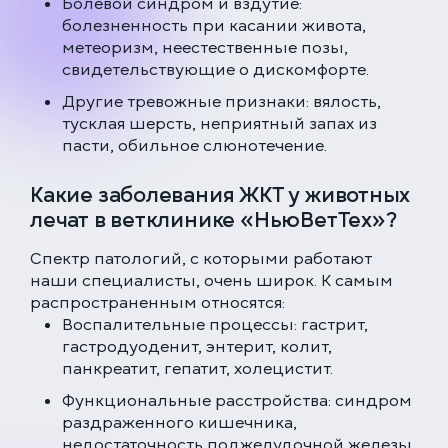
Болевой синдром и вздутие:
болезненность при касании живота,
метеоризм, неестественные позы,
свидетельствующие о дискомфорте.
Другие тревожные признаки: вялость,
тусклая шерсть, неприятный запах из
пасти, обильное слюнотечение.
Какие заболевания ЖКТ у животных
лечат в ветклинике «НьюВетТех»?
Спектр патологий, с которыми работают
наши специалисты, очень широк. К самым
распространенным относятся:
Воспалительные процессы: гастрит,
гастродуоденит, энтерит, колит,
панкреатит, гепатит, холецистит.
Функциональные расстройства: синдром
раздраженного кишечника,
недостаточность поджелудочной железы.