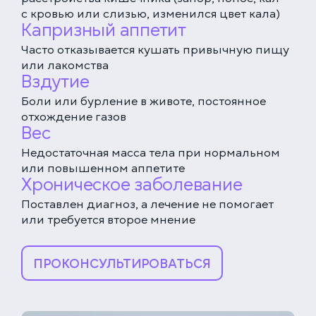
с кровью или слизью, изменился цвет кала)
Капризный аппетит
Соглашаюсь с политикой
конфиденциальности
и обработки данных
Часто отказывается кушать привычную пищу
ЗАКАЗАТЬ ЗВОНОК
или лакомства
Вздутие
Боли или бурление в животе, постоянное
ЗАПИСАТЬСЯ НА ПРИЁМ
отхождение газов
Вес
Недостаточная масса тела при нормальном
Многопрофильная клиника на Большой
или повышенном аппетите
Серпуховской
Хроническое заболевание
Москва, ул. Большая Серпуховская, 62к2
+7 (499) 288-80-36
Поставлен диагноз, а лечение не помогает
Выберите время
Круглосуточно
или требуется второе мнение
Скоро открытие!
Многопрофильная клиника на Введенского
ПРОКОНСУЛЬТИРОВАТЬСЯ
ПРОДОЛЖИТЬ
Москва, ул. Введенского, 24Б
+7 (499) 288-80-36
Клиника на Карамышевской набережной